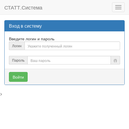
СТАТТ.Система
Toggl
navig
Вход в систему
Введите логин и пароль
Логин
Пароль
(!)
Войти
>